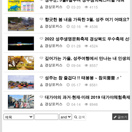
경상포커스
03-20
4115
향긋한 봄 내음 가득한 3월, 성주 여기 어때요?
경상포커스
02-16
4536
2022 성주생명문화축제 경상북도 우수축제 선
경상포커스
01-28
4524
깊어가는 가을, 성주여행에서 만나는 내 인생의
경상포커스
09-04
8557
성주는 참 즐겁다 !! 태봉봉 ~ 참외뿜뿜 ♬’
경상포커스
05-17
8561
대가야의 과거·현재·미래 2019 대가야체험축제
경상포커스
04-14
8946
검색
글쓰기