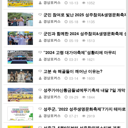
경상포커스
10-13
1052
군민 참여로 빛난 2025 성주참외&생명문화축제
경상포커스
05-18
1135
군민과 함께한 2024 성주참외&생명문화축제 
경상포커스
05-19
1513
“2024 고령 대가야축제”성황리에 마무리
경상포커스
03-31
1621
고분 속 해골들이 깨어난 이유는?
경상포커스
03-14
1600
성주가야산황금들녘메뚜기축제 내달 7일 개막
경상포커스
09-29
1844
성주군, ‘2022 성주생명문화축제’7가지 테마로
경상포커스
07-21
2919
성주군, 5월6일부텨 성주참외페스티벌 개최