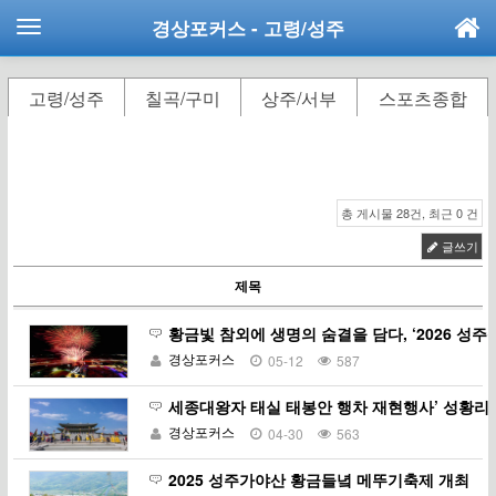
경상포커스
- 고령/성주
고령/성주
칠곡/구미
상주/서부
스포츠종합
총 게시물 28건, 최근 0 건
글쓰기
제목
황금빛 참외에 생명의 숨결을 담다, ‘2026 
경상포커스
05-12
587
세종대왕자 태실 태봉안 행차 재현행사’ 성황리
경상포커스
04-30
563
2025 성주가야산 황금들녘 메뚜기축제 개최