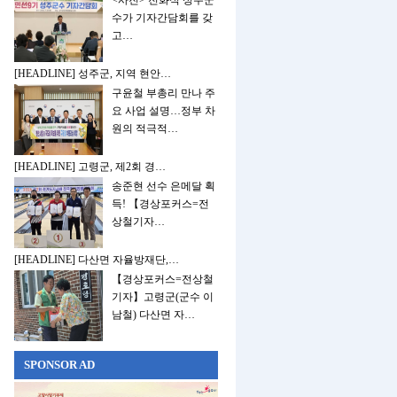
<사진> 전화식 성주군
수가 기자간담회를 갖
고…
[HEADLINE] 성주군, 지역 현안…
구윤철 부총리 만나 주
요 사업 설명…정부 차
원의 적극적…
[HEADLINE] 고령군, 제2회 경…
송준현 선수 은메달 획
득! 【경상포커스=전
상철기자…
[HEADLINE] 다산면 자율방재단,…
【경상포커스=전상철
기자】고령군(군수 이
남철) 다산면 자…
SPONSOR AD