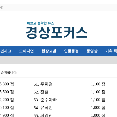
목)
사건사고
오피니언
현장고발
인물동정
동영상
기획/
값 순위입니다.
5,300 점
주희철
1,100 점
51.
5,500 점
전철
1,100 점
52.
2,200 점
준수아빠
1,100 점
53.
6,100 점
유국민
1,000 점
54.
4,900 점
피영진
1,000 점
55.