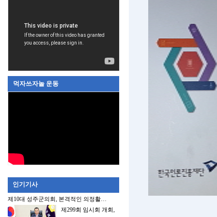
먹자쓰자놀 운동
인기기사
제10대 성주군의회, 본격적인 의정활…
제299회 임시회 개회,