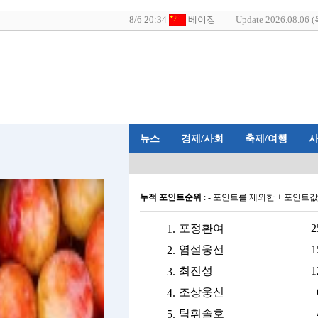
Update 2026.08.06 (
뉴스
경제/사회
축제/여행
누적 포인트순위
: - 포인트를 제외한 + 포인트
포정환여
2
1.
염설웅선
1
2.
최진성
1
3.
조상웅신
4.
탁휘솔호
5.