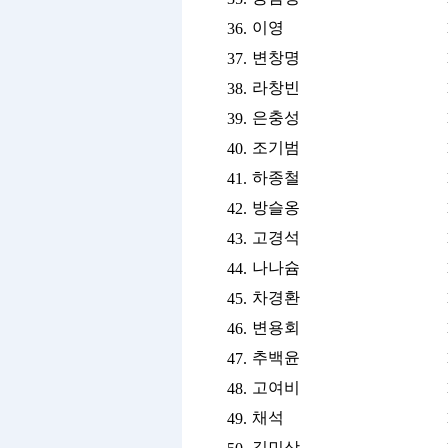
이영
36.
변창명
37.
라창빈
38.
은충성
39.
조기범
40.
하종철
41.
방슬옹
42.
고경석
43.
나나슘
44.
차경환
45.
변용회
46.
추백윤
47.
고여비
48.
채석
49.
길민상