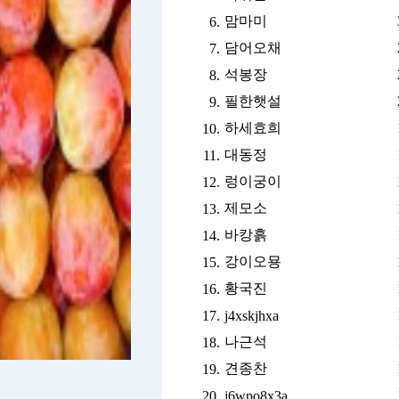
맘마미
6.
담어오채
7.
석봉장
8.
필한햇설
9.
하세효희
10.
대동정
11.
렁이궁이
12.
제모소
13.
바캉흙
14.
강이오묭
15.
황국진
16.
17.
j4xskjhxa
나근석
18.
견종찬
19.
20.
j6wpo8x3a