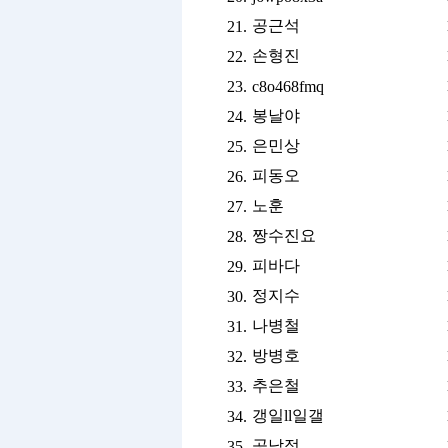
공근석
21.
손형진
22.
23.
c8o468fmq
봉날야
24.
은민상
25.
피동오
26.
노훈
27.
짱수진요
28.
피바다
29.
정지수
30.
나병철
31.
방병호
32.
추은철
33.
갱일ll일갤
34.
공남정
35.