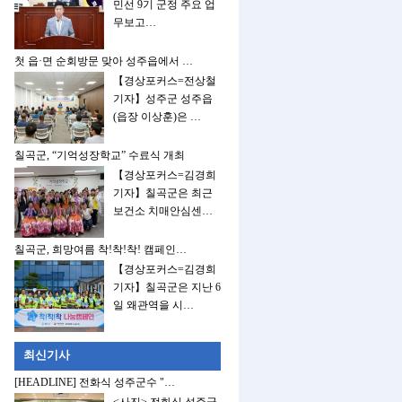
민선 9기 군정 주요 업
무보고…
첫 읍·면 순회방문 맞아 성주읍에서 …
【경상포커스=전상철
기자】성주군 성주읍
(읍장 이상훈)은 …
칠곡군, “기억성장학교” 수료식 개최
【경상포커스=김경희
기자】칠곡군은 최근
보건소 치매안심센…
칠곡군, 희망여름 착!착!착! 캠페인…
【경상포커스=김경희
기자】칠곡군은 지난 6
일 왜관역을 시…
최신기사
[HEADLINE] 전화식 성주군수 "…