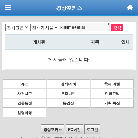
경상포커스
게시판
제목
일시
게시물이 없습니다.
뉴스
경제/사회
축제/여행
사건사고
오피니언
현장고발
인물동정
동영상
기획/특집
알림마당
경상포커스
PC버전
로그인