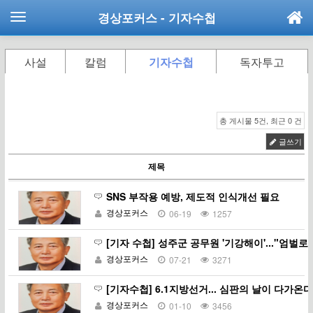
경상포커스
- 기자수첩
사설
칼럼
기자수첩
독자투고
총 게시물 5건, 최근 0 건
글쓰기
제목
SNS 부작용 예방, 제도적 인식개선 필요
경상포커스
06-19
1257
[기자 수첩] 성주군 공무원 '기강해이'..."엄벌
경상포커스
07-21
3271
[기자수첩] 6.1지방선거... 심판의 날이 다가온다
경상포커스
01-10
3456