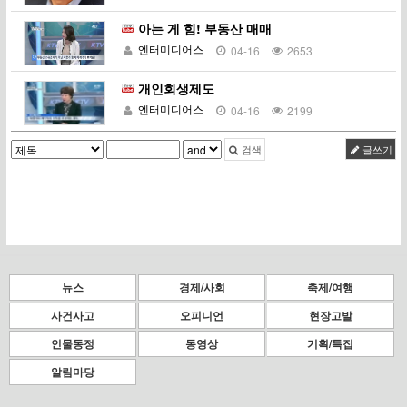
아는 게 힘! 부동산 매매
엔터미디어스
04-16
2653
개인회생제도
엔터미디어스
04-16
2199
검색
글쓰기
뉴스
경제/사회
축제/여행
사건사고
오피니언
현장고발
인물동정
동영상
기획/특집
알림마당