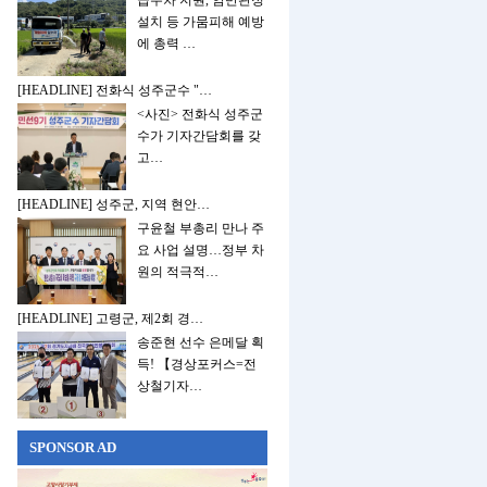
급수차 지원, 암반관정
설치 등 가뭄피해 예방
에 총력 …
[HEADLINE] 전화식 성주군수 "…
<사진> 전화식 성주군
수가 기자간담회를 갖
고…
[HEADLINE] 성주군, 지역 현안…
구윤철 부총리 만나 주
요 사업 설명…정부 차
원의 적극적…
[HEADLINE] 고령군, 제2회 경…
송준현 선수 은메달 획
득! 【경상포커스=전
상철기자…
SPONSOR AD