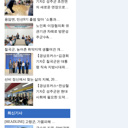
기자】성주군 초전면
의 새로운 면장으로…
용암면, 민선9기 출범 맞아 ‘소통과…
노인회·이장협의회·유
관기관 차례로 방문성
주군수&…
칠곡군, 농어촌 취약지역 생활여건 개…
【경상포커스=김경희
기자】칠곡군은 대통
령 직속 지방시대위…
선비 정신에서 찾는 삶의 지혜, 20…
【경상포커스=전상철
기자】성주군은 현대
사회에 필요한 도덕…
최신기사
[HEADLINE] 고령군, 가뭄피해 …