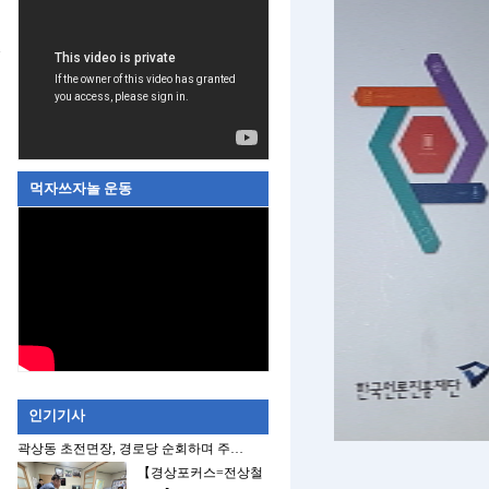
먹자쓰자놀 운동
인기기사
곽상동 초전면장, 경로당 순회하며 주…
【경상포커스=전상철