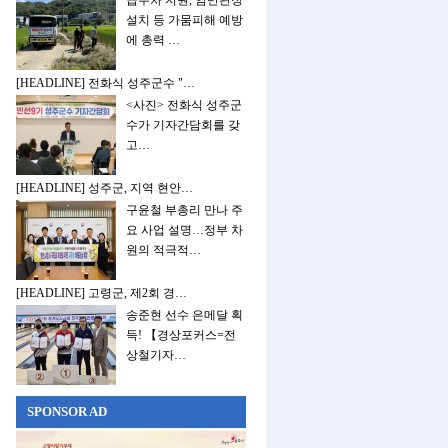
급수차 지원, 암반관정
설치 등 가뭄피해 예방
에 총력 …
[HEADLINE] 전화식 성주군수 "…
<사진> 전화식 성주군
수가 기자간담회를 갖
고…
[HEADLINE] 성주군, 지역 현안…
구윤철 부총리 만나 주
요 사업 설명…정부 차
원의 적극적…
[HEADLINE] 고령군, 제2회 경…
송준현 선수 은메달 획
득! 【경상포커스=전
상철기자…
SPONSOR AD