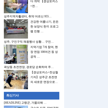
다 개막 【경상포커스
=전…
성주지역자활센터, 취약 어르신 955…
건강한 여름나기, 든든
한 보양식 한끼 프로그
램 진행 …
성주, 구인구직 채용행사 성황… 구인…
지역기업 7개 참여, 현
장 면접 100여건 등 성
공적 …
곽상동 초전면장, 경로당 순회하며 주…
【경상포커스=전상철
기자】성주군 초전면
의 새로운 면장으로…
최신기사
[HEADLINE] 고령군, 가뭄피해 …