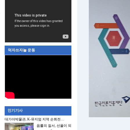
먹자쓰자놀 운동
인기기사
대가야박물관, K-뮤지엄 지역 순회전…
음률의 질서, 선율이 되