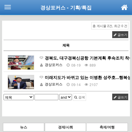
경상포커스
- 기획/특집
총 게시물 2건, 최근 0 건
글쓰기
제목
경북도, 대구경북신공항 기본계획 후속조치 착
경상포커스
08-19
889
미래지도가 바뀌고 있는 이병환 성주호...행복
경상포커스
09-14
2107
검색
글쓰기
뉴스
경제/사회
축제/여행