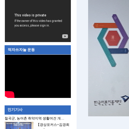
먹자쓰자놀 운동
인기기사
칠곡군, 농어촌 취약지역 생활여건 개…
【경상포커스=김경희