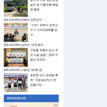
급수차 지원, 암반관정
설치 등 가뭄피해 예방
에 총력 …
[HEADLINE] 전화식 성주군수 "…
<사진> 전화식 성주군
수가 기자간담회를 갖
고…
[HEADLINE] 성주군, 지역 현안…
구윤철 부총리 만나 주
요 사업 설명…정부 차
원의 적극적…
[HEADLINE] 고령군, 제2회 경…
송준현 선수 은메달 획
득! 【경상포커스=전
상철기자…
SPONSOR AD