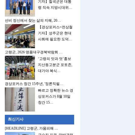
기자】칠곡군은 대통
령 직속 지방시대위…
선비 정신에서 찾는 삶의 지혜, 20…
【경상포커스=전상철
기자】성주군은 현대
사회에 필요한 도덕…
고령군, 2026 명품대구경북박람회 …
‘고령의 맛과 멋’홍보
지산동고분군 포토존,
대가야 복식…
경상포커스 창간 15주년, '정론직필…
빠르고 정확한 뉴스 경
상포커스가 8월 10일
창간 15…
최신기사
[HEADLINE] 고령군, 가뭄피해 …