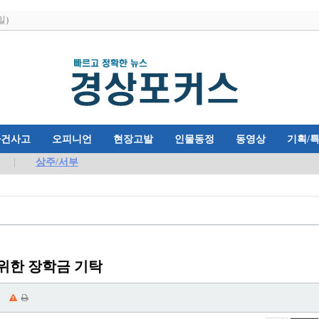
일)
사건사고
오피니언
현장고발
인물동정
동영상
기획/
상주/서부
위한 장학금 기탁