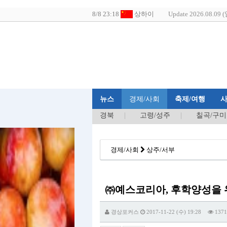
Update 2026.08.09 (
뉴스
경제/사회
축제/여행
경북
고령/성주
칠곡/구미
경제/사회
상주/서부
㈜예스코리아, 후학양성을 
경상포커스
2017-11-22 (수) 19:28
1371