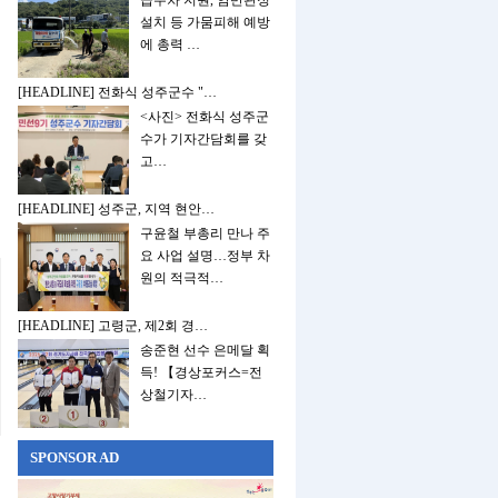
급수차 지원, 암반관정
설치 등 가뭄피해 예방
에 총력 …
[HEADLINE] 전화식 성주군수 "…
<사진> 전화식 성주군
수가 기자간담회를 갖
고…
[HEADLINE] 성주군, 지역 현안…
구윤철 부총리 만나 주
요 사업 설명…정부 차
원의 적극적…
[HEADLINE] 고령군, 제2회 경…
송준현 선수 은메달 획
득! 【경상포커스=전
상철기자…
SPONSOR AD