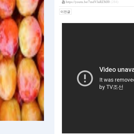
https://youtu.be/7mdVJaRZMJ0
(284)
이전글