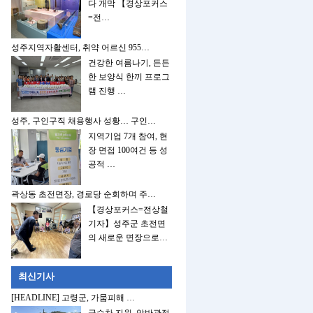
다 개막 【경상포커스
=전…
성주지역자활센터, 취약 어르신 955…
건강한 여름나기, 든든
한 보양식 한끼 프로그
램 진행 …
성주, 구인구직 채용행사 성황… 구인…
지역기업 7개 참여, 현
장 면접 100여건 등 성
공적 …
곽상동 초전면장, 경로당 순회하며 주…
【경상포커스=전상철
기자】성주군 초전면
의 새로운 면장으로…
최신기사
[HEADLINE] 고령군, 가뭄피해 …