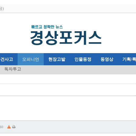
금)
사건사고
오피니언
현장고발
인물동정
동영상
기획/
독자투고
60