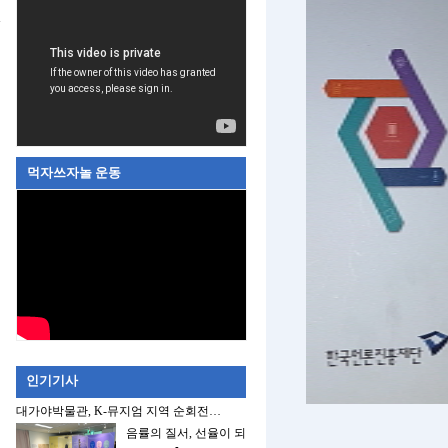
먹자쓰자놀 운동
인기기사
대가야박물관, K-뮤지엄 지역 순회전…
음률의 질서, 선율이 되