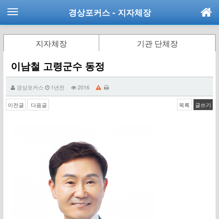
경상포커스
- 지자체장
지자체장
기관 단체장
이남철 고령군수 동정
경상포커스
1년전
2016
이전글
다음글
목록
글쓰기