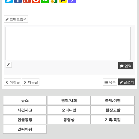
코멘트입력
입력
이전글
다음글
목록
글쓰기
뉴스
경제/사회
축제/여행
사건사고
오피니언
현장고발
인물동정
동영상
기획/특집
알림마당