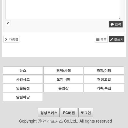
입력
다음글
목록
글쓰기
뉴스
경제/사회
축제/여행
사건사고
오피니언
현장고발
인물동정
동영상
기획/특집
알림마당
경상포커스
PC버전
로그인
Copyright ⓒ 경상포커스 Co.Ltd., All rights reserved