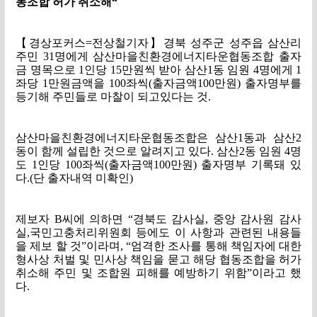
동조합 허가 취소해
“
【
경상포커스
=
전상철기자
】
경북 성주군 성주읍 삼산리
주민
31
명에게 삼산마을친환경에너지타운협동조합 출자
금 명목으로
1
인당
15
만원씩 받아 삼산
1
동 임원
4
명에게
1
좌당
1
만원금액을
100
좌씩
(출
자금액
100
만원
)
출자명부를
등기해 주민들로 마찰이 되고있다는 것
.
삼산마을친환경에너지타운협동조합은 삼산
1
동과 삼산
2
동이 함께 설립한 것으로 알려지고 있다
.
삼산
2
동 임원
4
명
도
1
인당
100
좌씩
(출
자금액
100
만원
)
출자명부 기록돼 있
다
.(
단 출자내역 미확인
)
제보자
B
씨에 의하면
“
경북도 감사실
,
중앙 감사원 감사
실
,
국민고충처리위원회 등에도 이 사항과 관련된 내용들
을 제보 할 것
”
이라며
, “
엄격한 조사를 통해 책임자에 대한
형사상 처벌 및 민사상 책임을 묻고 해당 협동조합을 허가
취소해 주민 및 조합원 피해를 예방하기 위함
”
이라고 했
다
.