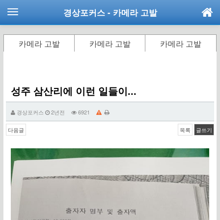
경상포커스
- 카메라 고발
카메라 고발
카메라 고발
카메라 고발
성주 삼산리에 이런 일들이...
경상포커스
2년전
6921
다음글
목록
글쓰기