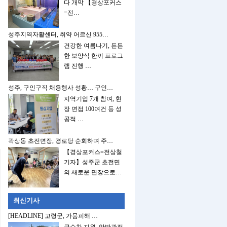
다 개막 【경상포커스
=전…
성주지역자활센터, 취약 어르신 955…
건강한 여름나기, 든든
한 보양식 한끼 프로그
램 진행 …
성주, 구인구직 채용행사 성황… 구인…
지역기업 7개 참여, 현
장 면접 100여건 등 성
공적 …
곽상동 초전면장, 경로당 순회하며 주…
【경상포커스=전상철
기자】성주군 초전면
의 새로운 면장으로…
최신기사
[HEADLINE] 고령군, 가뭄피해 …