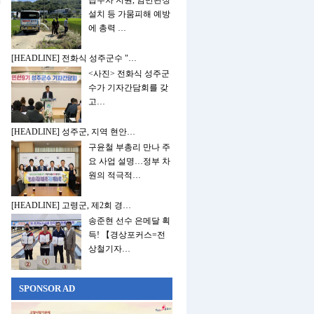
급수차 지원, 암반관정
설치 등 가뭄피해 예방
에 총력 …
[HEADLINE] 전화식 성주군수 "…
<사진> 전화식 성주군
수가 기자간담회를 갖
고…
[HEADLINE] 성주군, 지역 현안…
구윤철 부총리 만나 주
요 사업 설명…정부 차
원의 적극적…
[HEADLINE] 고령군, 제2회 경…
송준현 선수 은메달 획
득! 【경상포커스=전
상철기자…
SPONSOR AD