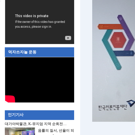
먹자쓰자놀 운동
인기기사
대가야박물관, K-뮤지엄 지역 순회전…
음률의 질서, 선율이 되