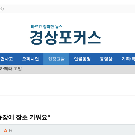
금)
사건사고
오피니언
현장고발
인물동정
동영상
기획/
카메라 고발
동장에 잡초 키워요"