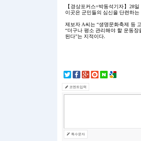
【
경상포커스
=
박동석기자
】
28
일
이곳은 군민들의 심신을 단련하는
제보자
A
씨는
“
생명문화축제 등 
“
더구나 평소 관리해야 할 운동장
된다
”
는 지적이다
.
코멘트입력
특수문자