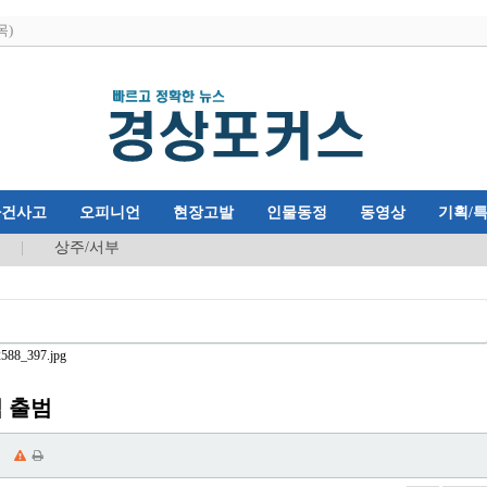
목)
사건사고
오피니언
현장고발
인물동정
동영상
기획/
상주/서부
 출범