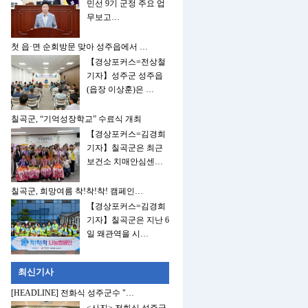
민선 9기 군정 주요 업
무보고…
첫 읍·면 순회방문 맞아 성주읍에서 …
【경상포커스=전상철
기자】성주군 성주읍
(읍장 이상훈)은 …
칠곡군, “기억성장학교” 수료식 개최
【경상포커스=김경희
기자】칠곡군은 최근
보건소 치매안심센…
칠곡군, 희망여름 착!착!착! 캠페인…
【경상포커스=김경희
기자】칠곡군은 지난 6
일 왜관역을 시…
최신기사
[HEADLINE] 전화식 성주군수 "…