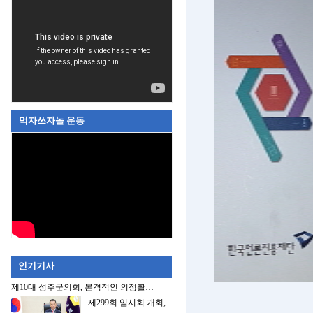
먹자쓰자놀 운동
인기기사
제10대 성주군의회, 본격적인 의정활…
제299회 임시회 개회,