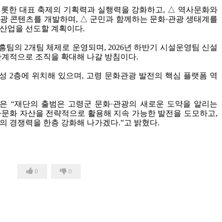
롯한 대표 축제의 기획력과 실행력을 강화하고
,
△
역사문화와
관광 콘텐츠를 개발하며
,
△
군민과 함께하는 문화
·
관광 생태계를
광산업을 선도할 계획이다
.
흥팀의
2
개팀 체제로 운영되며
, 2026
년 하반기 시설운영팀 신설
단계적으로 조직을 확대해 나갈 방침이다
.
산성
2
층에 위치해 있으며
,
고령 문화관광 발전의 핵심 플랫폼 역
은
“
재단의 출범은 고령군 문화
·
관광의 새로운 도약을 알리는
사문화 자산을 전략적으로 활용해 지속 가능한 발전을 도모하고
,
의 경쟁력을 한층 강화해 나가겠다
.”
고 밝혔다
.
0
0