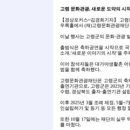
고령 문화관광
,
새로운 도약의 시
【
경상포커스
=
김경희기자
】
고령
우륵홀에서
(
재
)
고령문화관광재단 
이날 행사는 고령군의 문화
·
관광 
출범식은 축하공연을 시작으로 
소개
,‘
새로운 이야기의 시작
’
을 주
이어 참석자들은 대가야생활촌 어
범을 함께 축하했다
.
고령문화관광재단은 고령군의 축
출연기관으로
,
고령군은
2023
년 
수렴
,
경상북도 출자
·
출연기관 설
이후
2025
년
3
월 조례 제정
, 5
월
~7
인설립허가 및 등기 등 모든 행정
또한
10
월
17
일에는 재단의 실무 
를 마쳤다
.