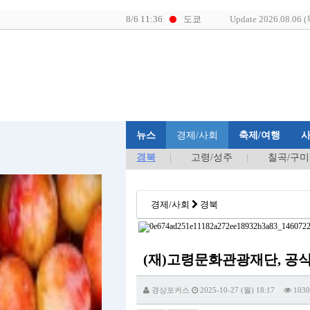
Update 2026.08.06 (
뉴스
경제/사회
축제/여행
경북
고령/성주
칠곡/구미
경제/사회
경북
(재)고령문화관광재단, 공식
경상포커스
2025-10-27 (월) 18:17
1030