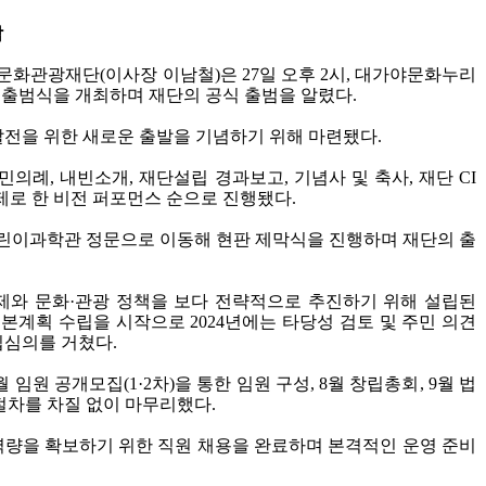
작
문화관광재단
(
이사장 이남철
)
은
27
일 오후
2
시
,
대가야문화누리
출범식을 개최하며 재단의 공식 출범을 알렸다
.
발전을 위한 새로운 출발을 기념하기 위해 마련됐다
.
국민의례
,
내빈소개
,
재단설립 경과보고
,
기념사 및 축사
,
재단
CI
제로 한 비전 퍼포먼스 순으로 진행됐다
.
린이과학관 정문으로 이동해 현판 제막식을 진행하며 재단의 출
제와 문화
·
관광 정책을 보다 전략적으로 추진하기 위해 설립된
기본계획 수립을 시작으로
2024
년에는 타당성 검토 및 주민 의견
립심의를 거쳤다
.
월 임원 공개모집
(1·2
차
)
을 통한 임원 구성
, 8
월 창립총회
, 9
월 법
 절차를 차질 없이 마무리했다
.
역량을 확보하기 위한 직원 채용을 완료하며 본격적인 운영 준비