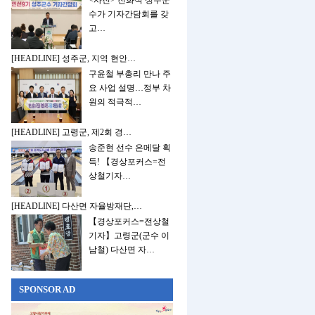
<사진> 전화식 성주군
수가 기자간담회를 갖
고…
[HEADLINE] 성주군, 지역 현안…
구윤철 부총리 만나 주
요 사업 설명…정부 차
원의 적극적…
[HEADLINE] 고령군, 제2회 경…
송준현 선수 은메달 획
득! 【경상포커스=전
상철기자…
[HEADLINE] 다산면 자율방재단,…
【경상포커스=전상철
기자】고령군(군수 이
남철) 다산면 자…
SPONSOR AD