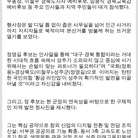
무총장
,
이철우 경북도지사 예비후보
,
임종식 경북교육감
예비후보 등 주요 인사들과 지역 주민들이 대거 참석했다
.
행사장은 발 디딜 틈 없이 좁은 사무실을 넘어 인근 사거리
까지 지지자들로 북적이며 본선거를 방불케 하는 뜨거운
열기를 보였다
.
정영길 후보는 인사말을 통해
"
대구
·
경북 통합이라는 거대
한 시대적 흐름 속에서 성주가 소외되지 않고 중심에 서기
위해서는 손발이 맞는 파트너가 필요하다
"
며
"
국회
(
정희
용
)-
경상북도
(
이철우
)-
성주군
(
정영길
)
으로 이어지는 탄탄
한 국민의힘
'
황금 라인업
'
이 성주의 획기적인 발전을 이끌
어낼 것
"
이라고 자신감을 내비쳤다
.
그리고
,
정 후보는 현 군정의 연속성을 바탕으로 한 구체적
인 지역 발전 청사진을 제시했다
.
그는 핵심 공약으로 참외 산업의 디지털 전환 및 전담 조직
신설
;
서부권 공공의료 기능 확충
,
동서
3
축 고속도로 노선
조기 착공
,
생명문화 관광 거점 조성
,
성주 미래교육지원센