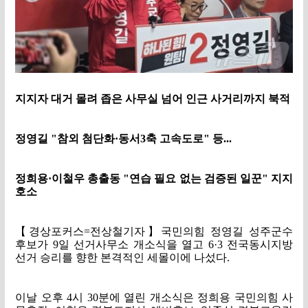
지지자 대거 몰려 좁은 사무실 넘어 인근 사거리까지 북적
정영길
"
참외 첨단화
·
동서
3
축 고속도로
"
등
...
정희용
·
이철우 총출동
"
연습 필요 없는 검증된 일꾼
"
지지
호소
【
경상포커스
=
전상철기자
】
국민의힘 정영길 성주군수
후보가
9
일 선거사무소 개소식을 열고
6·3
전국동시지방
선거 승리를 향한 본격적인 세몰이에 나섰다
.
이날 오후
4
시
30
분에 열린 개소식은 정희용 국민의힘 사