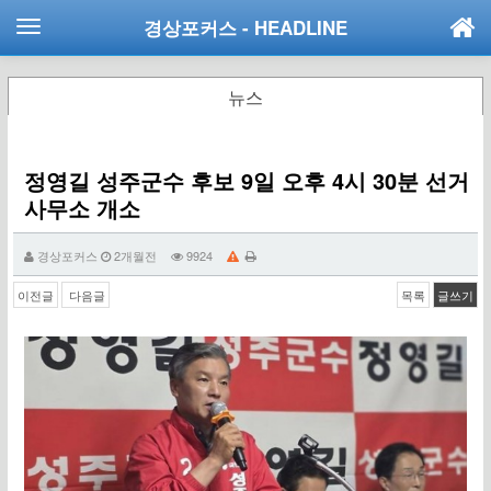
경상포커스
- HEADLINE
뉴스
정영길 성주군수 후보 9일 오후 4시 30분 선거
사무소 개소
경상포커스
2개월전
9924
이전글
다음글
목록
글쓰기