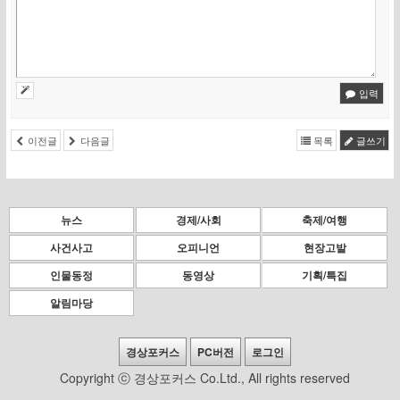
입력
이전글
다음글
목록
글쓰기
뉴스
경제/사회
축제/여행
사건사고
오피니언
현장고발
인물동정
동영상
기획/특집
알림마당
경상포커스
PC버전
로그인
Copyright ⓒ 경상포커스 Co.Ltd., All rights reserved