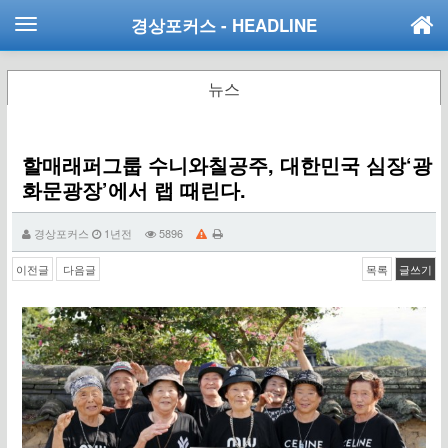
경상포커스
- HEADLINE
뉴스
할매래퍼그룹 수니와칠공주, 대한민국 심장‘광
화문광장’에서 랩 때린다.
경상포커스
1년전
5896
이전글
다음글
목록
글쓰기