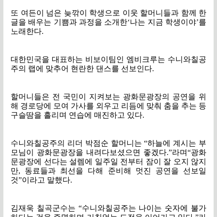
또 여든이 넘은 늦깎이 학생으로 이웃 할머니들과 함께 한
글을 배우는 기쁨과 과정을 소개한
‘
나는 지금 학생이야
’
를
노래한다
.
대한민국을 대표하는 비보이팀인 엠비크루는 수니와칠공
주의 랩에 맞추어 현란한 댄스를 선보인다
.
할머니들은 전 국민이 지켜보는 광화문광장의 공연을 위
해 경로당에 모여 가사를 외우고 리듬에 맞춰 춤을 추는 등
구슬땀을 흘리며 연습에 매진하고 있다
.
수니와칠공주의 리더 박점순 할머니는
“
하늘에 계시는 부
모님이 광화문광장을 내려다보셨으면 좋겠다
.”
라며
“
광화
문광장에 선다는 설렘에 일주일 전부터 잠이 잘 오지 않지
만
,
동료들과 최선을 다해 준비해 멋진 공연을 선보일
것
”
이라고 말했다
.
김재욱 칠곡군수는
“
수니와칠공주는 나이는 숫자에 불가