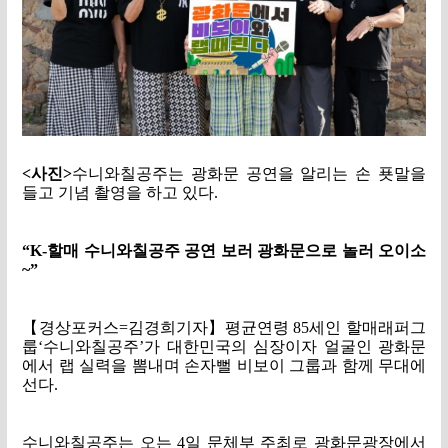
<
사진
>
수니와칠공주는 광화문 공연을 알리는 손 푯말을
들고 기념 촬영을 하고 있다
.
“K-
할매 수니와칠공주 공연 보러 광화문으로 놀러 오이소
~”
【
경상포커스
=
김경희기자
】
평균연령
85
세인 할매래퍼그
룹
‘
수니와칠공주
’
가 대한민국의 심장이자 얼굴인 광화문
에서 랩 실력을 뽐내며 손자뻘 비보이 그룹과 함께 무대에
선다
.
수니와칠공주는 오는
4
일 문체부 주최로 광화문광장에서