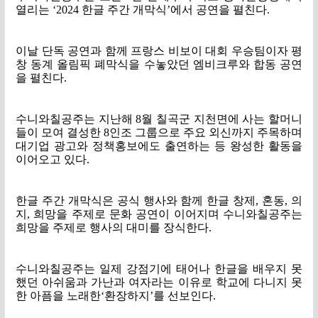
열리는
‘2024
한글 주간 개막식
’
에서 공연을 펼친다
.
이날 단독 공연과 함께 프랑스 비보이 대회 우승팀이자 평
창 동계 올림픽 폐막식을 수놓았던 엠비크루와 합동 공연
을 펼친다
.
수니와칠공주는 지난해
8
월 칠곡군 지천면에 사는 할머니
들이 모여 결성한
8
인조 그룹으로 주요 외신까지 주목하며
대기업 광고와 정책홍보에도 출연하는 등 왕성한 활동을
이어오고 있다
.
한글 주간 개막식은 공식 행사와 함께 한글 창제
,
혼동
,
의
지
,
희망을 주제로 문화 공연이 이어지며 수니와칠공주는
희망을 주제로 행사의 대미를 장식한다
.
수니와칠공주는 일제 강점기에 태어나 한글을 배우지 못
했던 아쉬움과 가난과 여자라는 이유로 학교에 다니지 못
한 아픔을 노래한
‘
환장하지
’
를 선보인다
.