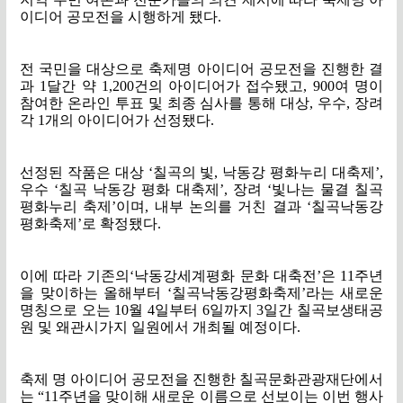
이디어 공모전을 시행하게 됐다
.
전 국민을 대상으로 축제명 아이디어 공모전을 진행한 결
과
1
달간 약
1,200
건의 아이디어가 접수됐고
, 900
여 명이
참여한 온라인 투표 및 최종 심사를 통해 대상
,
우수
,
장려
각
1
개의 아이디어가 선정됐다
.
선정된 작품은 대상
‘
칠곡의 빛
,
낙동강 평화누리 대축제
’,
우수
‘
칠곡 낙동강 평화 대축제
’,
장려
‘
빛나는 물결 칠곡
평화누리 축제
’
이며
,
내부 논의를 거친 결과
‘
칠곡낙동강
평화축제
’
로 확정됐다
.
이에 따라 기존의
‘
낙동강세계평화 문화 대축전
’
은
11
주년
을 맞이하는 올해부터
‘
칠곡낙동강평화축제
’
라는 새로운
명칭으로 오는
10
월
4
일부터
6
일까지
3
일간 칠곡보생태공
원 및 왜관시가지 일원에서 개최될 예정이다
.
축제 명 아이디어 공모전을 진행한 칠곡문화관광재단에서
는
“11
주년을 맞이해 새로운 이름으로 선보이는 이번 행사