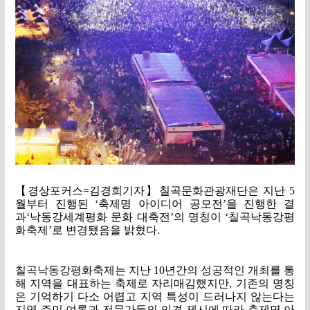
【
경상포커스
=
김경희기자
】
칠곡문화관광재단은 지난
5
월부터 진행된
‘
축제명 아이디어 공모전
’
을 진행한 결
과
‘
낙동강세계평화 문화 대축전
’
의 명칭이
‘
칠곡낙동강평
화축제
’
로 변경됐음을 밝혔다
.
칠곡낙동강평화축제는 지난
10
년간의 성공적인 개최를 통
해 지역을 대표하는 축제로 자리매김했지만
,
기존의 명칭
은 기억하기 다소 어렵고 지역 특성이 드러나지 않는다는
지역 주민 여론과 전문가들의 의견 제시에 따라 축제명 아