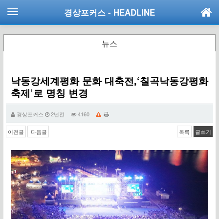
경상포커스
- HEADLINE
뉴스
낙동강세계평화 문화 대축전,‘칠곡낙동강평화
축제’로 명칭 변경
경상포커스
2년전
4160
이전글
다음글
목록
글쓰기